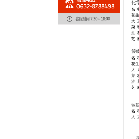
化
名
花
大
菜
油
芝
传
名
花
大
菜
油
芝
转
名
大
录